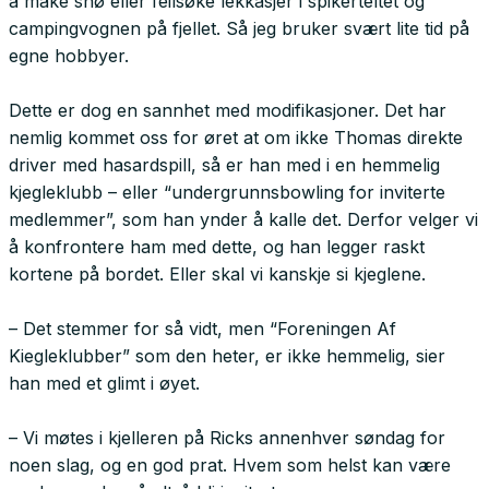
å måke snø eller feilsøke lekkasjer i spikerteltet og
campingvognen på fjellet. Så jeg bruker svært lite tid på
egne hobbyer.
Dette er dog en sannhet med modifikasjoner. Det har
nemlig kommet oss for øret at om ikke Thomas direkte
driver med hasardspill, så er han med i en hemmelig
kjegleklubb – eller “undergrunnsbowling for inviterte
medlemmer”, som han ynder å kalle det. Derfor velger vi
å konfrontere ham med dette, og han legger raskt
kortene på bordet. Eller skal vi kanskje si kjeglene.
– Det stemmer for så vidt, men “Foreningen Af
Kiegleklubber” som den heter, er ikke hemmelig, sier
han med et glimt i øyet.
– Vi møtes i kjelleren på Ricks annenhver søndag for
noen slag, og en god prat. Hvem som helst kan være