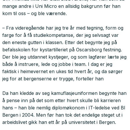
mange andre i Uni Micro en allsidig bakgrunn før han
kom til oss – og ble værende.
– Fra videregående har jeg tre år med tegning, form og
farge for å få studiekompetanse, der jeg selvsagt var
den eneste gutten i klassen. Etter det begynte jeg på
befalsskolen for kystartilleriet på Oscarsborg festning.
Der ble jeg utdannet kystjeger, og som lagfører lærte jeg
både å instruere, lede og jobbe i team. I dag er jeg
faktisk i heimevernet en ukes tid hvert år, og da sørger
jeg for at bergenserne er trygge, forteller han
Da han kledde av seg kamuflasjeuniformen begynte han
å pense inn på det som etter hvert skulle bli karrieren
hans – han ble nemlig diplomøkonom i IT-ledelse ved BI
Bergen i 2004. Men før han tok det endelige steget ut i
arbeidslivet gikk han ett år på universitetet i Bergen.