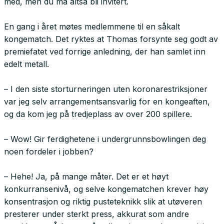
med, men du må altså bli invitert.
En gang i året møtes medlemmene til en såkalt
kongematch. Det ryktes at Thomas forsynte seg godt av
premiefatet ved forrige anledning, der han samlet inn
edelt metall.
– I den siste storturneringen uten koronarestriksjoner
var jeg selv arrangementsansvarlig for en kongeaften,
og da kom jeg på tredjeplass av over 200 spillere.
– Wow! Gir ferdighetene i undergrunnsbowlingen deg
noen fordeler i jobben?
– Hehe! Ja, på mange måter. Det er et høyt
konkurransenivå, og selve kongematchen krever høy
konsentrasjon og riktig pusteteknikk slik at utøveren
presterer under sterkt press, akkurat som andre