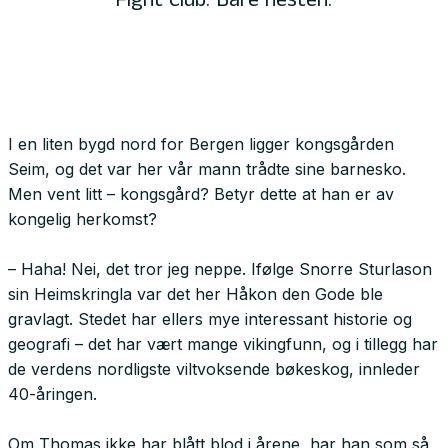
Fight Club. Bare nesten.
I en liten bygd nord for Bergen ligger kongsgården
Seim, og det var her vår mann trådte sine barnesko.
Men vent litt – kongsgård? Betyr dette at han er av
kongelig herkomst?
– Haha! Nei, det tror jeg neppe. Ifølge Snorre Sturlason
sin Heimskringla var det her Håkon den Gode ble
gravlagt. Stedet har ellers mye interessant historie og
geografi – det har vært mange vikingfunn, og i tillegg har
de verdens nordligste viltvoksende bøkeskog, innleder
40-åringen.
Om Thomas ikke har blått blod i årene, har han som så