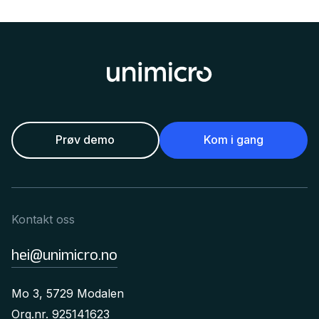
Prøv demo
Kom i gang
Kontakt oss
hei@unimicro.no
Mo 3, 5729 Modalen
Org.nr. 925141623