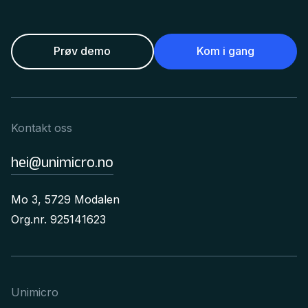
Prøv demo
Kom i gang
Kontakt oss
hei@unimicro.no
Mo 3, 5729 Modalen
Org.nr. 925141623
Unimicro