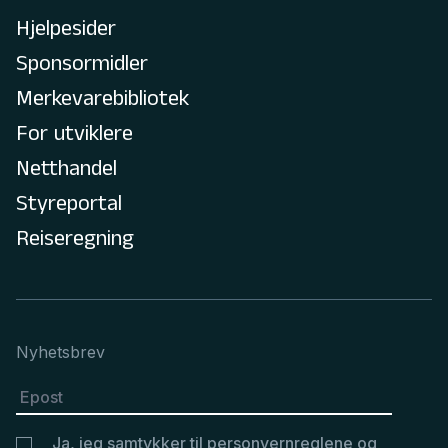
Hjelpesider
Sponsormidler
Merkevarebibliotek
For utviklere
Netthandel
Styreportal
Reiseregning
Nyhetsbrev
Ja, jeg samtykker til
personvernreglene
og