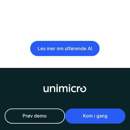
Les mer om utførende AI
Prøv demo
Kom i gang