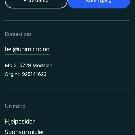
Prøv demo
Kom i gang
Kontakt oss
hei@unimicro.no
Mo 3, 5729 Modalen
Org.nr. 925141623
Unimicro
Hjelpesider
Sponsormidler