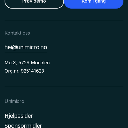
Prøv demo
Kom i gang
Kontakt oss
hei@unimicro.no
Mo 3, 5729 Modalen
Org.nr. 925141623
Unimicro
Hjelpesider
Sponsormidler