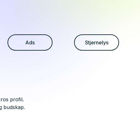
Ads
Stjernelys
ros profil.
g budskap.