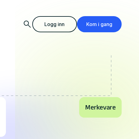
Logg inn
Kom i gang
Merkevare