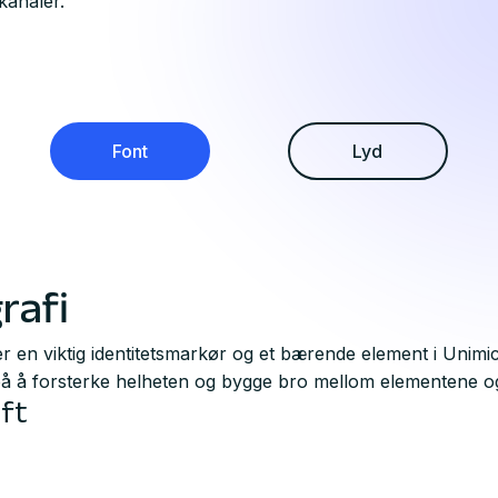
kanaler.
Font
Lyd
rafi
r en viktig identitetsmarkør og et bærende element i Unimic
å å forsterke helheten og bygge bro mellom elementene o
ift