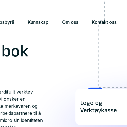
apsbyrå
Kunnskap
Om oss
Kontakt oss
dbok
difullt verktøy
 Vi ønsker en
Logo og
yrke merkevaren og
Verktøykasse
beidspartnere til å
icro sin identiteten