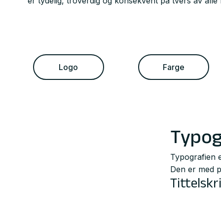
er tydelig, troverdig og konsekvent på tvers av alle 
Logo
Farge
Typog
Typografien e
Den er med p
Tittelskr