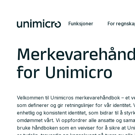
Funksjoner
For regnsk
Merkevarehån
for Unimicro
Velkommen til Unimicros merkevarehåndbok – et ver
som definerer og gir retningslinjer for vår identitet.
enhetlig og konsistent identitet, som bidrar til å st
omdømmet vårt. Vi oppfordrer alle ansatte og samar
bruke håndboken som en veiviser for å sikre at Unim