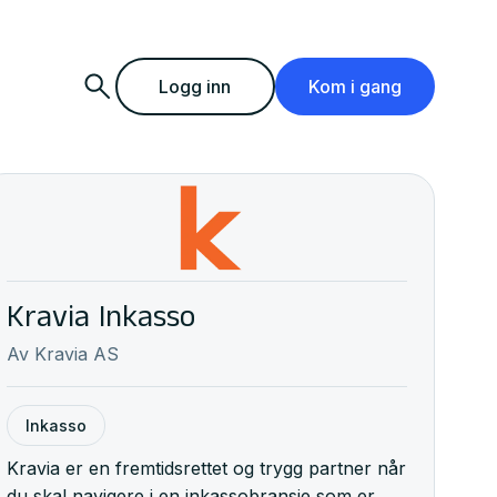
Logg inn
Kom i gang
Kravia Inkasso
Av
Kravia AS
Inkasso
Kravia er en fremtidsrettet og trygg partner når
du skal navigere i en inkassobransje som er