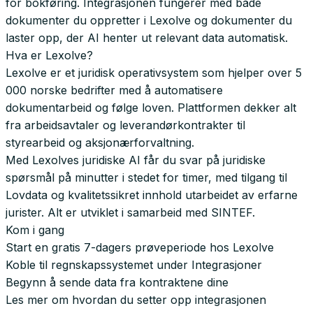
for bokføring. Integrasjonen fungerer med både
dokumenter du oppretter i Lexolve og dokumenter du
laster opp, der AI henter ut relevant data automatisk.
Hva er Lexolve?
Lexolve er et juridisk operativsystem som hjelper over 5
000 norske bedrifter med å automatisere
dokumentarbeid og følge loven. Plattformen dekker alt
fra arbeidsavtaler og leverandørkontrakter til
styrearbeid og aksjonærforvaltning.
Med Lexolves juridiske AI får du svar på juridiske
spørsmål på minutter i stedet for timer, med tilgang til
Lovdata og kvalitetssikret innhold utarbeidet av erfarne
jurister. Alt er utviklet i samarbeid med SINTEF.
Kom i gang
Start en
gratis 7-dagers prøveperiode hos Lexolve
Koble til regnskapssystemet under Integrasjoner
Begynn å sende data fra kontraktene dine
Les mer om hvordan du setter opp integrasjonen