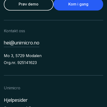
Prøv demo
Kom i gang
Kontakt oss
hei@unimicro.no
Mo 3, 5729 Modalen
Org.nr. 925141623
Unimicro
Hjelpesider