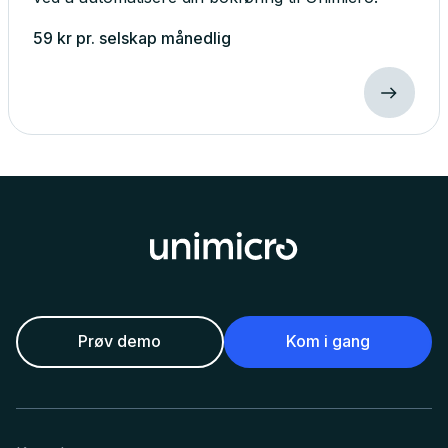
59
kr
pr. selskap
månedlig
Prøv demo
Kom i gang