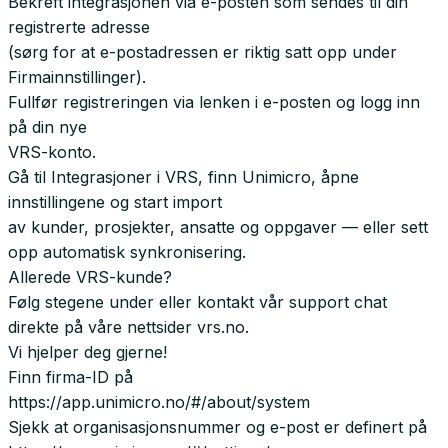
Bekreft integrasjonen via e-posten som sendes til din
registrerte adresse
(sørg for at e-postadressen er riktig satt opp under
Firmainnstillinger).
Fullfør registreringen via lenken i e-posten og logg inn
på din nye
VRS-konto.
Gå til Integrasjoner i VRS, finn Unimicro, åpne
innstillingene og start import
av kunder, prosjekter, ansatte og oppgaver — eller sett
opp automatisk synkronisering.
Allerede VRS-kunde?
Følg stegene under eller kontakt vår support chat
direkte på våre nettsider vrs.no.
Vi hjelper deg gjerne!
Finn firma-ID på
https://app.unimicro.no/#/about/system
Sjekk at organisasjonsnummer og e-post er definert på