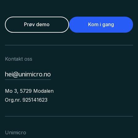
Prøv demo
Kom i gang
Kontakt oss
hei@unimicro.no
Mo 3, 5729 Modalen
Org.nr. 925141623
Unimicro