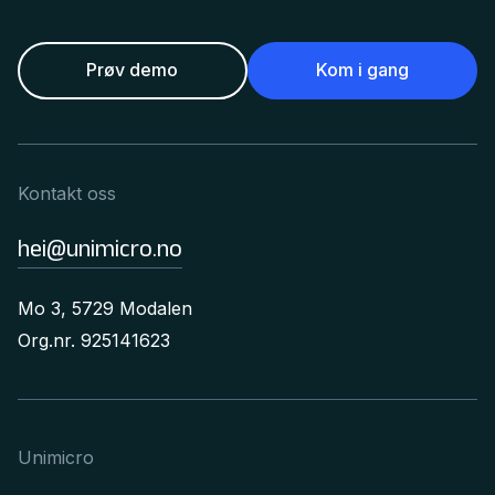
Prøv demo
Kom i gang
Kontakt oss
hei@unimicro.no
Mo 3, 5729 Modalen
Org.nr. 925141623
Unimicro