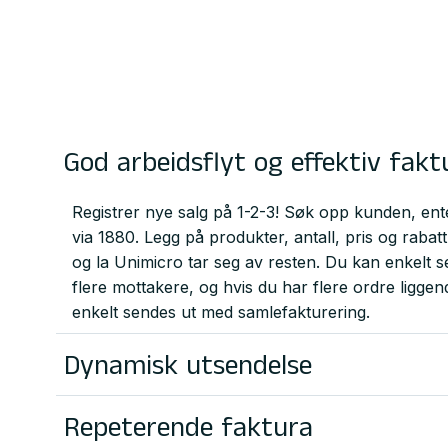
God arbeidsflyt og effektiv fakt
Registrer nye salg på 1-2-3! Søk opp kunden, enten
via 1880. Legg på produkter, antall, pris og rabat
og la Unimicro tar seg av resten. Du kan enkelt 
flere mottakere, og hvis du har flere ordre liggen
enkelt sendes ut med samlefakturering.
Dynamisk utsendelse
Er du usikker på om en faktura skal sendes via av
fakturaprint? Er det lettest å sende på e-post? La
Repeterende faktura