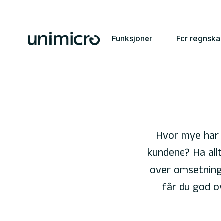
Funksjoner
For regnsk
Hvor mye har
kundene? Ha allt
over omsetning
får du god o