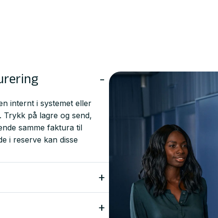
urering
-
 internt i systemet eller
t. Trykk på lagre og send,
sende samme faktura til
de i reserve kan disse
+
talegiro, EHF, eller
 heller Unimicro finne ut
+