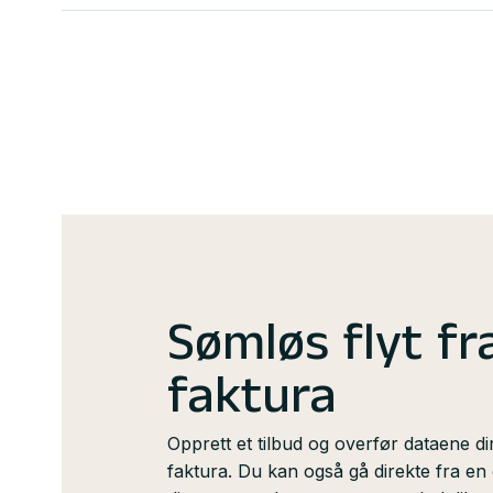
hvordan kunden enklest kan motta fakturaen din, b
Har du kunder som abonnerer på varer eller tjen
oppsett du selv kan administrere. Du klikker bar
repeterende faktura eller ordre. Unimicro vil hån
sender fakturaen basert på registrert kundeinfor
bokføring, utsendelse - og innbetaling*
*Automatisk registrering av innbetaling forutsett
Sømløs flyt fra
faktura
Opprett et tilbud og overfør dataene dir
faktura. Du kan også gå direkte fra en o