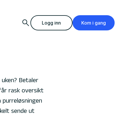
Logg inn
Kom i gang
uken? Betaler
får rask oversikt
 purreløsningen
kelt sende ut