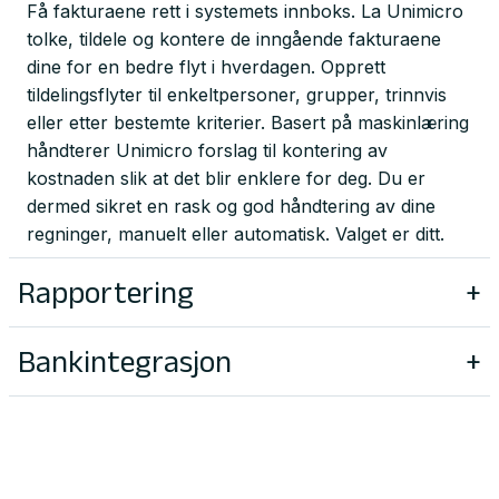
Få fakturaene rett i systemets innboks. La Unimicro
tolke, tildele og kontere de inngående fakturaene
dine for en bedre flyt i hverdagen. Opprett
tildelingsflyter til enkeltpersoner, grupper, trinnvis
eller etter bestemte kriterier. Basert på maskinlæring
håndterer Unimicro forslag til kontering av
kostnaden slik at det blir enklere for deg. Du er
dermed sikret en rask og god håndtering av dine
regninger, manuelt eller automatisk. Valget er ditt.
Rapportering
+
Få oversikt over nøkkeltall raskt og enkelt fra
dashboardet, eller tilpass skjermen slik du ønsker
Bankintegrasjon
+
med den informasjonen du trenger. For å lese
Nå er det slutt på å sende og motta manuelle filer til
regnskapsdata kan det hentes ut ferdige
og fra banken. Med Autobank kan du automatisk
regnskapsrapporter eller velges en aktiv resultat-
hente kontoutskriftene fra banken og la Unimicro
og balanserapport med drilldown helt ned til
hjelpe deg med bankavstemming. Dersom det finnes
originalbilag. Det er også mulig å filtrere på for