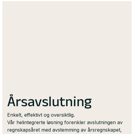
poster som ikke ligger i regnskapet kan du enkelt
eksempel prosjekt og avdeling.
bokføre disse direkte fra avstemmingsbildet.
Mva-meldingen har samme mulighet for drilldown,
Overfør utbetalinger til kreditorer og ansatte, få
slik at systemet raskt kan vise grunnlaget for mva-
oppdatering av banksaldo når du avstemmer og
beregningen, og du kan selvsagt levere mva-
registrer innbetalinger fra kundene dine automatisk.
meldingen direkte fra systemet.
Årsavslutning
Enkelt, effektivt og oversiktlig.
Vår helintegrerte løsning forenkler avslutningen av
regnskapsåret med avstemming av årsregnskapet,